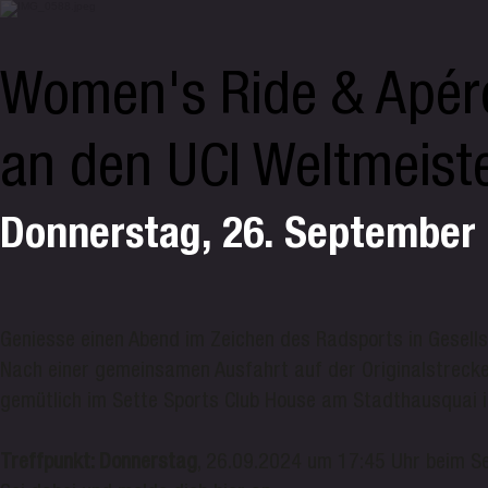
Women's Ride & Apé
an den UCI Weltmeiste
Donnerstag, 26. September
Geniesse einen Abend im Zeichen des Radsports in Gesells
Nach einer gemeinsamen Ausfahrt auf der Originalstreck
gemütlich im Sette Sports Club House am Stadthausquai i
Treffpunkt: Donnerstag
, 26.09.2024 um 17:45 Uhr beim S